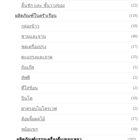
ลิ้นชัก และ ชั้นวางของ
(22)
ผลิตภัณฑ์ในครัวเรือน
(118)
กล่องข้าว
(10)
ชามและจาน
(49)
ชุดเครื่องปรุง
(17)
ตะแกรงและถาด
(35)
ถังแก๊ส
(1)
ทัพพี
(2)
ที่ใส่ช้อน
(2)
ปิ่นโต
(10)
ฝาครอบไมโครเวฟ
(2)
ส้อมจิ้มผลไม้
(17)
หม้อแขก
(10)
ผลิตภัณฑ์บรรจุเครื่องดื่ม/ของเหลว
(105)