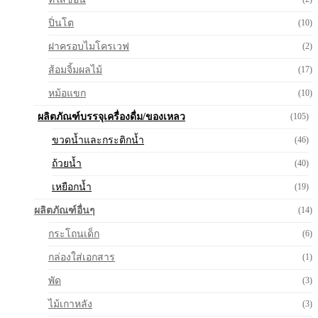
ปิ่นโต
(10)
ฝาครอบไมโครเวฟ
(2)
ส้อมจิ้มผลไม้
(17)
หม้อแขก
(10)
ผลิตภัณฑ์บรรจุเครื่องดื่ม/ของเหลว
(105)
ขวดน้ำและกระติกน้ำ
(46)
ถ้วยน้ำ
(40)
เหยือกน้ำ
(19)
ผลิตภัณฑ์อื่นๆ
(14)
กระโถนเด็ก
(6)
กล่องใส่เอกสาร
(1)
พัด
(3)
ไม้เกาหลัง
(3)