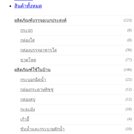
สินค้าทั้งหมด
ผลิตภัณฑ์บรรจุอเนกประสงค์
(123)
กระปุก
(8)
กล่องใส
(8)
กล่องบรรจุอาหารใส
(30)
ขวดโหล
(77)
ผลิตภัณฑ์ใช้ในบ้าน
(146)
กระบอกฉีดน้ำ
(22)
กล่องกระดาษทิชชู่
(12)
กล่องสบู่
(12)
กะละมัง
(18)
เก้าอี้
(4)
ขันน้ำและกระบวยตักน้ำ
(10)