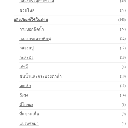
กล่องบรรจุอาหารใส
(30)
ขวดโหล
(77)
ผลิตภัณฑ์ใช้ในบ้าน
(146)
กระบอกฉีดน้ำ
(22)
กล่องกระดาษทิชชู่
(12)
กล่องสบู่
(12)
กะละมัง
(18)
เก้าอี้
(4)
ขันน้ำและกระบวยตักน้ำ
(10)
ตะกร้า
(11)
ถังผง
(14)
ที่โกยผง
(8)
ที่แขวนเสื้อ
(9)
แปรงซักผ้า
(4)