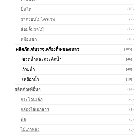
ปิ่นโต
(10)
ฝาครอบไมโครเวฟ
(2)
ส้อมจิ้มผลไม้
(17)
หม้อแขก
(10)
ผลิตภัณฑ์บรรจุเครื่องดื่ม/ของเหลว
(105)
ขวดน้ำและกระติกน้ำ
(46)
ถ้วยน้ำ
(40)
เหยือกน้ำ
(19)
ผลิตภัณฑ์อื่นๆ
(14)
กระโถนเด็ก
(6)
กล่องใส่เอกสาร
(1)
พัด
(3)
ไม้เกาหลัง
(3)