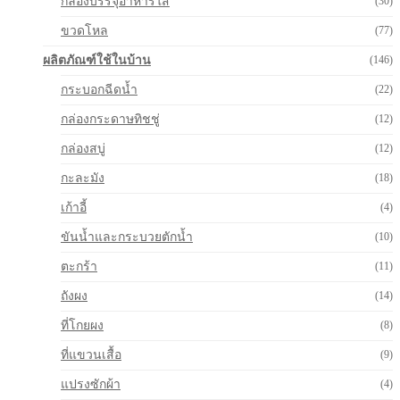
กล่องบรรจุอาหารใส
(30)
ขวดโหล
(77)
ผลิตภัณฑ์ใช้ในบ้าน
(146)
กระบอกฉีดน้ำ
(22)
กล่องกระดาษทิชชู่
(12)
กล่องสบู่
(12)
กะละมัง
(18)
เก้าอี้
(4)
ขันน้ำและกระบวยตักน้ำ
(10)
ตะกร้า
(11)
ถังผง
(14)
ที่โกยผง
(8)
ที่แขวนเสื้อ
(9)
แปรงซักผ้า
(4)