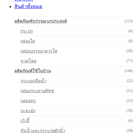
สินค้าทั้งหมด
ผลิตภัณฑ์บรรจุอเนกประสงค์
(123)
กระปุก
(8)
กล่องใส
(8)
กล่องบรรจุอาหารใส
(30)
ขวดโหล
(77)
ผลิตภัณฑ์ใช้ในบ้าน
(146)
กระบอกฉีดน้ำ
(22)
กล่องกระดาษทิชชู่
(12)
กล่องสบู่
(12)
กะละมัง
(18)
เก้าอี้
(4)
ขันน้ำและกระบวยตักน้ำ
(10)