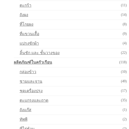
ตะกร้า
(11)
ถังผง
(14)
ที่โกยผง
(8)
ที่แขวนเสื้อ
(9)
แปรงซักผ้า
(4)
ลิ้นชัก และ ชั้นวางของ
(22)
ผลิตภัณฑ์ในครัวเรือน
(118)
กล่องข้าว
(10)
ชามและจาน
(49)
ชุดเครื่องปรุง
(17)
ตะแกรงและถาด
(35)
ถังแก๊ส
(1)
ทัพพี
(2)
ที่ใส่ช้อน
(2)