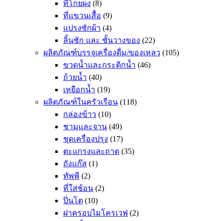
ที่โกยผง
(8)
ที่แขวนเสื้อ
(9)
แปรงซักผ้า
(4)
ลิ้นชัก และ ชั้นวางของ
(22)
ผลิตภัณฑ์บรรจุเครื่องดื่ม/ของเหลว
(105)
ขวดน้ำและกระติกน้ำ
(46)
ถ้วยน้ำ
(40)
เหยือกน้ำ
(19)
ผลิตภัณฑ์ในครัวเรือน
(118)
กล่องข้าว
(10)
ชามและจาน
(49)
ชุดเครื่องปรุง
(17)
ตะแกรงและถาด
(35)
ถังแก๊ส
(1)
ทัพพี
(2)
ที่ใส่ช้อน
(2)
ปิ่นโต
(10)
ฝาครอบไมโครเวฟ
(2)