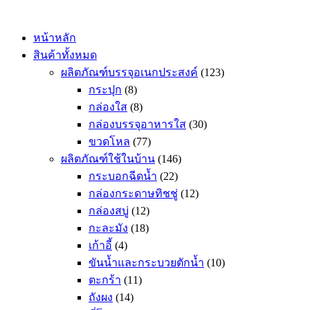
Skip
to
content
หน้าหลัก
สินค้าทั้งหมด
ผลิตภัณฑ์บรรจุอเนกประสงค์
(123)
กระปุก
(8)
กล่องใส
(8)
กล่องบรรจุอาหารใส
(30)
ขวดโหล
(77)
ผลิตภัณฑ์ใช้ในบ้าน
(146)
กระบอกฉีดน้ำ
(22)
กล่องกระดาษทิชชู่
(12)
กล่องสบู่
(12)
กะละมัง
(18)
เก้าอี้
(4)
ขันน้ำและกระบวยตักน้ำ
(10)
ตะกร้า
(11)
ถังผง
(14)