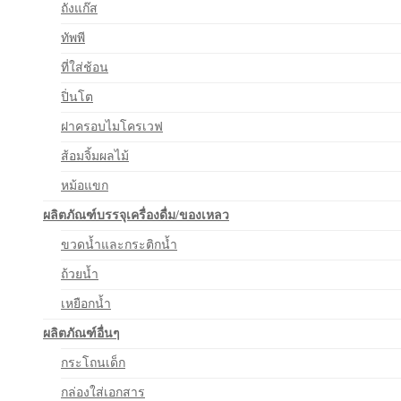
ถังแก๊ส
ทัพพี
ที่ใส่ช้อน
ปิ่นโต
ฝาครอบไมโครเวฟ
ส้อมจิ้มผลไม้
หม้อแขก
ผลิตภัณฑ์บรรจุเครื่องดื่ม/ของเหลว
ขวดน้ำและกระติกน้ำ
ถ้วยน้ำ
เหยือกน้ำ
ผลิตภัณฑ์อื่นๆ
กระโถนเด็ก
กล่องใส่เอกสาร