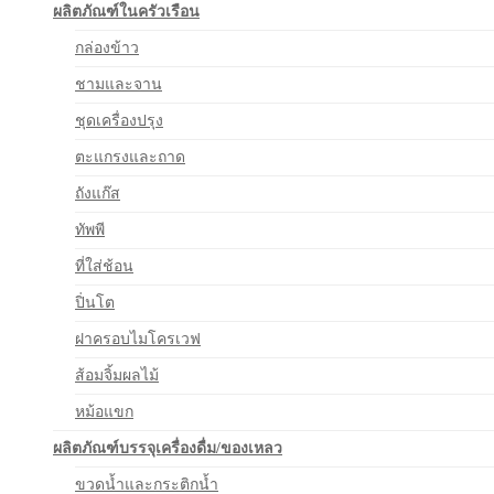
ผลิตภัณฑ์ในครัวเรือน
กล่องข้าว
ชามและจาน
ชุดเครื่องปรุง
ตะแกรงและถาด
ถังแก๊ส
ทัพพี
ที่ใส่ช้อน
ปิ่นโต
ฝาครอบไมโครเวฟ
ส้อมจิ้มผลไม้
หม้อแขก
ผลิตภัณฑ์บรรจุเครื่องดื่ม/ของเหลว
ขวดน้ำและกระติกน้ำ