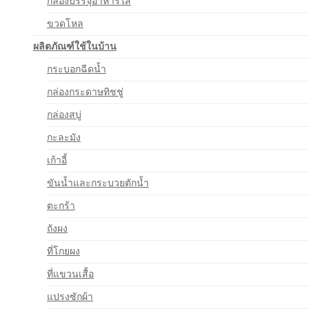
กล่องบรรจุอาหารใส
ขวดโหล
ผลิตภัณฑ์ใช้ในบ้าน
กระบอกฉีดน้ำ
กล่องกระดาษทิชชู่
กล่องสบู่
กะละมัง
เก้าอี้
ขันน้ำและกระบวยตักน้ำ
ตะกร้า
ถังผง
ที่โกยผง
ที่แขวนเสื้อ
แปรงซักผ้า