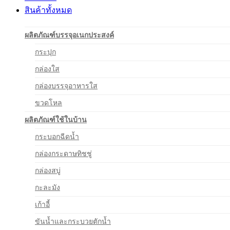
สินค้าทั้งหมด
ผลิตภัณฑ์บรรจุอเนกประสงค์
กระปุก
กล่องใส
กล่องบรรจุอาหารใส
ขวดโหล
ผลิตภัณฑ์ใช้ในบ้าน
กระบอกฉีดน้ำ
กล่องกระดาษทิชชู่
กล่องสบู่
กะละมัง
เก้าอี้
ขันน้ำและกระบวยตักน้ำ