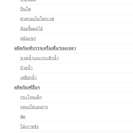
ปิ่นโต
ฝาครอบไมโครเวฟ
ส้อมจิ้มผลไม้
หม้อแขก
ผลิตภัณฑ์บรรจุเครื่องดื่ม/ของเหลว
ขวดน้ำและกระติกน้ำ
ถ้วยน้ำ
เหยือกน้ำ
ผลิตภัณฑ์อื่นๆ
กระโถนเด็ก
กล่องใส่เอกสาร
พัด
ไม้เกาหลัง