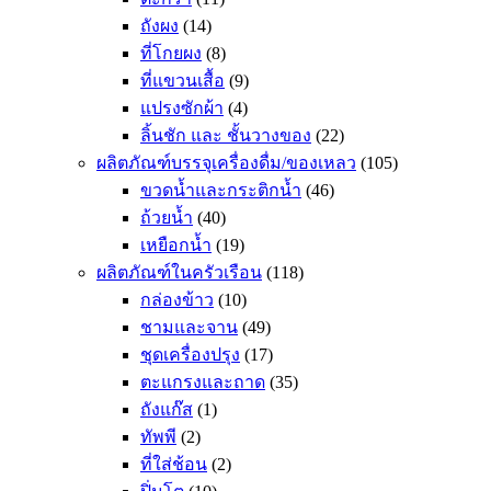
ถังผง
(14)
ที่โกยผง
(8)
ที่แขวนเสื้อ
(9)
แปรงซักผ้า
(4)
ลิ้นชัก และ ชั้นวางของ
(22)
ผลิตภัณฑ์บรรจุเครื่องดื่ม/ของเหลว
(105)
ขวดน้ำและกระติกน้ำ
(46)
ถ้วยน้ำ
(40)
เหยือกน้ำ
(19)
ผลิตภัณฑ์ในครัวเรือน
(118)
กล่องข้าว
(10)
ชามและจาน
(49)
ชุดเครื่องปรุง
(17)
ตะแกรงและถาด
(35)
ถังแก๊ส
(1)
ทัพพี
(2)
ที่ใส่ช้อน
(2)