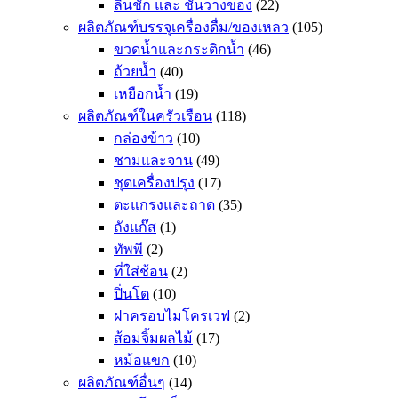
ลิ้นชัก และ ชั้นวางของ
(22)
ผลิตภัณฑ์บรรจุเครื่องดื่ม/ของเหลว
(105)
ขวดน้ำและกระติกน้ำ
(46)
ถ้วยน้ำ
(40)
เหยือกน้ำ
(19)
ผลิตภัณฑ์ในครัวเรือน
(118)
กล่องข้าว
(10)
ชามและจาน
(49)
ชุดเครื่องปรุง
(17)
ตะแกรงและถาด
(35)
ถังแก๊ส
(1)
ทัพพี
(2)
ที่ใส่ช้อน
(2)
ปิ่นโต
(10)
ฝาครอบไมโครเวฟ
(2)
ส้อมจิ้มผลไม้
(17)
หม้อแขก
(10)
ผลิตภัณฑ์อื่นๆ
(14)