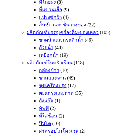
ที่โกยผง
(8)
ที่แขวนเสื้อ
(9)
แปรงซักผ้า
(4)
ลิ้นชัก และ ชั้นวางของ
(22)
ผลิตภัณฑ์บรรจุเครื่องดื่ม/ของเหลว
(105)
ขวดน้ำและกระติกน้ำ
(46)
ถ้วยน้ำ
(40)
เหยือกน้ำ
(19)
ผลิตภัณฑ์ในครัวเรือน
(118)
กล่องข้าว
(10)
ชามและจาน
(49)
ชุดเครื่องปรุง
(17)
ตะแกรงและถาด
(35)
ถังแก๊ส
(1)
ทัพพี
(2)
ที่ใส่ช้อน
(2)
ปิ่นโต
(10)
ฝาครอบไมโครเวฟ
(2)