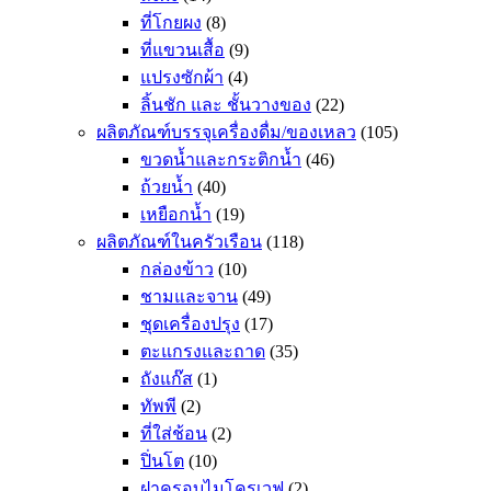
ที่โกยผง
(8)
ที่แขวนเสื้อ
(9)
แปรงซักผ้า
(4)
ลิ้นชัก และ ชั้นวางของ
(22)
ผลิตภัณฑ์บรรจุเครื่องดื่ม/ของเหลว
(105)
ขวดน้ำและกระติกน้ำ
(46)
ถ้วยน้ำ
(40)
เหยือกน้ำ
(19)
ผลิตภัณฑ์ในครัวเรือน
(118)
กล่องข้าว
(10)
ชามและจาน
(49)
ชุดเครื่องปรุง
(17)
ตะแกรงและถาด
(35)
ถังแก๊ส
(1)
ทัพพี
(2)
ที่ใส่ช้อน
(2)
ปิ่นโต
(10)
ฝาครอบไมโครเวฟ
(2)