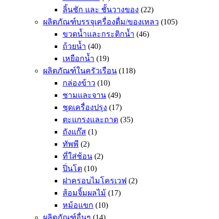
ลิ้นชัก และ ชั้นวางของ
(22)
ผลิตภัณฑ์บรรจุเครื่องดื่ม/ของเหลว
(105)
ขวดน้ำและกระติกน้ำ
(46)
ถ้วยน้ำ
(40)
เหยือกน้ำ
(19)
ผลิตภัณฑ์ในครัวเรือน
(118)
กล่องข้าว
(10)
ชามและจาน
(49)
ชุดเครื่องปรุง
(17)
ตะแกรงและถาด
(35)
ถังแก๊ส
(1)
ทัพพี
(2)
ที่ใส่ช้อน
(2)
ปิ่นโต
(10)
ฝาครอบไมโครเวฟ
(2)
ส้อมจิ้มผลไม้
(17)
หม้อแขก
(10)
ผลิตภัณฑ์อื่นๆ
(14)