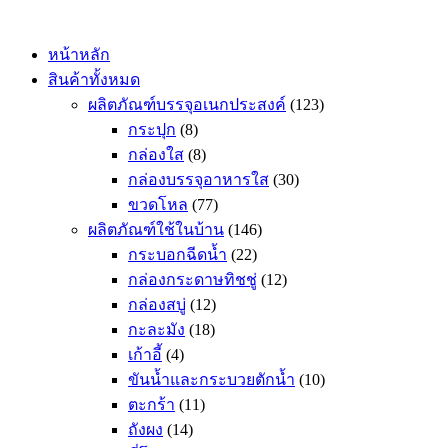
Skip
to
content
หน้าหลัก
สินค้าทั้งหมด
ผลิตภัณฑ์บรรจุอเนกประสงค์
(123)
กระปุก
(8)
กล่องใส
(8)
กล่องบรรจุอาหารใส
(30)
ขวดโหล
(77)
ผลิตภัณฑ์ใช้ในบ้าน
(146)
กระบอกฉีดน้ำ
(22)
กล่องกระดาษทิชชู่
(12)
กล่องสบู่
(12)
กะละมัง
(18)
เก้าอี้
(4)
ขันน้ำและกระบวยตักน้ำ
(10)
ตะกร้า
(11)
ถังผง
(14)