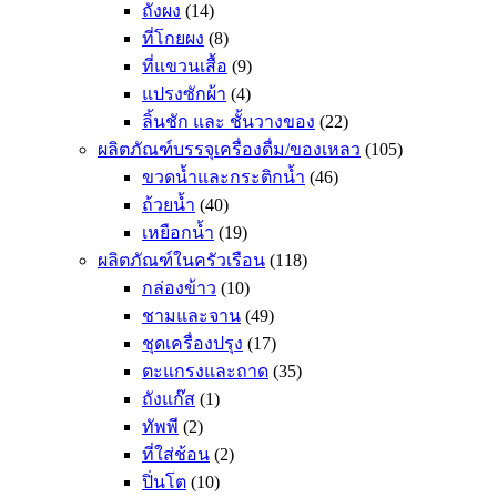
ถังผง
(14)
ที่โกยผง
(8)
ที่แขวนเสื้อ
(9)
แปรงซักผ้า
(4)
ลิ้นชัก และ ชั้นวางของ
(22)
ผลิตภัณฑ์บรรจุเครื่องดื่ม/ของเหลว
(105)
ขวดน้ำและกระติกน้ำ
(46)
ถ้วยน้ำ
(40)
เหยือกน้ำ
(19)
ผลิตภัณฑ์ในครัวเรือน
(118)
กล่องข้าว
(10)
ชามและจาน
(49)
ชุดเครื่องปรุง
(17)
ตะแกรงและถาด
(35)
ถังแก๊ส
(1)
ทัพพี
(2)
ที่ใส่ช้อน
(2)
ปิ่นโต
(10)