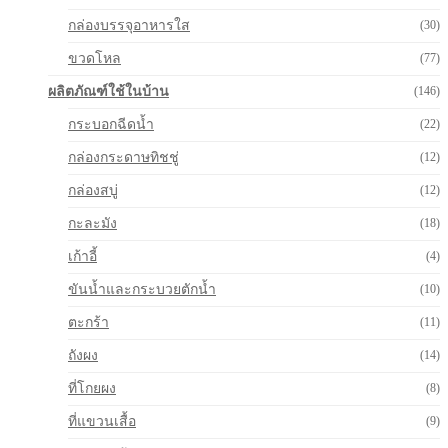
กล่องบรรจุอาหารใส
(30)
ขวดโหล
(77)
ผลิตภัณฑ์ใช้ในบ้าน
(146)
กระบอกฉีดน้ำ
(22)
กล่องกระดาษทิชชู่
(12)
กล่องสบู่
(12)
กะละมัง
(18)
เก้าอี้
(4)
ขันน้ำและกระบวยตักน้ำ
(10)
ตะกร้า
(11)
ถังผง
(14)
ที่โกยผง
(8)
ที่แขวนเสื้อ
(9)