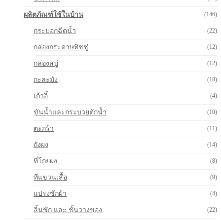
ผลิตภัณฑ์ใช้ในบ้าน
(146)
กระบอกฉีดน้ำ
(22)
กล่องกระดาษทิชชู่
(12)
กล่องสบู่
(12)
กะละมัง
(18)
เก้าอี้
(4)
ขันน้ำและกระบวยตักน้ำ
(10)
ตะกร้า
(11)
ถังผง
(14)
ที่โกยผง
(8)
ที่แขวนเสื้อ
(9)
แปรงซักผ้า
(4)
ลิ้นชัก และ ชั้นวางของ
(22)