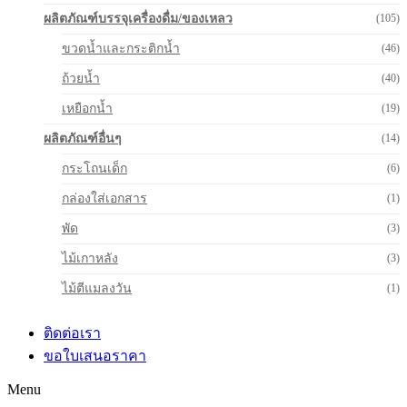
ผลิตภัณฑ์บรรจุเครื่องดื่ม/ของเหลว
(105)
ขวดน้ำและกระติกน้ำ
(46)
ถ้วยน้ำ
(40)
เหยือกน้ำ
(19)
ผลิตภัณฑ์อื่นๆ
(14)
กระโถนเด็ก
(6)
กล่องใส่เอกสาร
(1)
พัด
(3)
ไม้เกาหลัง
(3)
ไม้ตีแมลงวัน
(1)
ติดต่อเรา
ขอใบเสนอราคา
Menu