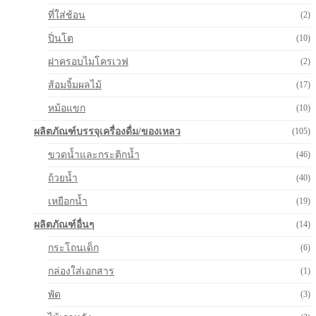
ที่ใส่ช้อน
(2)
ปิ่นโต
(10)
ฝาครอบไมโครเวฟ
(2)
ส้อมจิ้มผลไม้
(17)
หม้อแขก
(10)
ผลิตภัณฑ์บรรจุเครื่องดื่ม/ของเหลว
(105)
ขวดน้ำและกระติกน้ำ
(46)
ถ้วยน้ำ
(40)
เหยือกน้ำ
(19)
ผลิตภัณฑ์อื่นๆ
(14)
กระโถนเด็ก
(6)
กล่องใส่เอกสาร
(1)
พัด
(3)