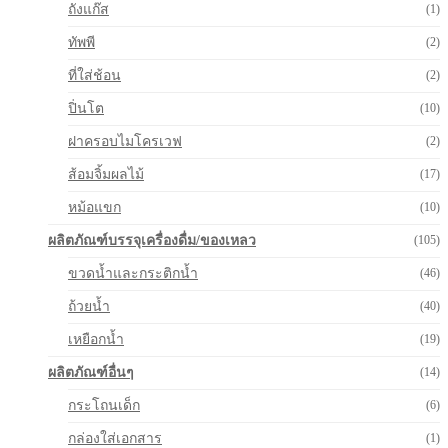
ถังแก๊ส
(1)
ทัพพี
(2)
ที่ใส่ช้อน
(2)
ปิ่นโต
(10)
ฝาครอบไมโครเวฟ
(2)
ส้อมจิ้มผลไม้
(17)
หม้อแขก
(10)
ผลิตภัณฑ์บรรจุเครื่องดื่ม/ของเหลว
(105)
ขวดน้ำและกระติกน้ำ
(46)
ถ้วยน้ำ
(40)
เหยือกน้ำ
(19)
ผลิตภัณฑ์อื่นๆ
(14)
กระโถนเด็ก
(6)
กล่องใส่เอกสาร
(1)