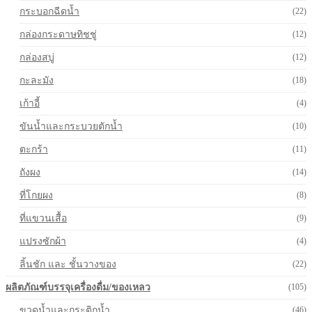
กระบอกฉีดน้ำ
(22)
กล่องกระดาษทิชชู่
(12)
กล่องสบู่
(12)
กะละมัง
(18)
เก้าอี้
(4)
ขันน้ำและกระบวยตักน้ำ
(10)
ตะกร้า
(11)
ถังผง
(14)
ที่โกยผง
(8)
ที่แขวนเสื้อ
(9)
แปรงซักผ้า
(4)
ลิ้นชัก และ ชั้นวางของ
(22)
ผลิตภัณฑ์บรรจุเครื่องดื่ม/ของเหลว
(105)
ขวดน้ำและกระติกน้ำ
(46)