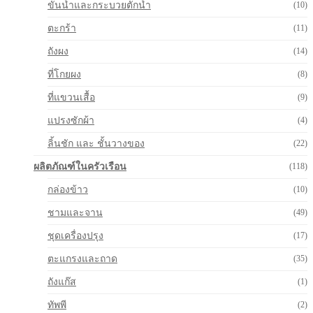
ขันน้ำและกระบวยตักน้ำ
(10)
ตะกร้า
(11)
ถังผง
(14)
ที่โกยผง
(8)
ที่แขวนเสื้อ
(9)
แปรงซักผ้า
(4)
ลิ้นชัก และ ชั้นวางของ
(22)
ผลิตภัณฑ์ในครัวเรือน
(118)
กล่องข้าว
(10)
ชามและจาน
(49)
ชุดเครื่องปรุง
(17)
ตะแกรงและถาด
(35)
ถังแก๊ส
(1)
ทัพพี
(2)