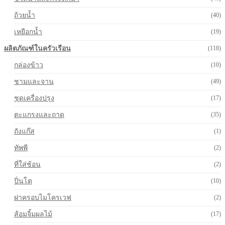
ถ้วยน้ำ
(40)
เหยือกน้ำ
(19)
ผลิตภัณฑ์ในครัวเรือน
(118)
กล่องข้าว
(10)
ชามและจาน
(49)
ชุดเครื่องปรุง
(17)
ตะแกรงและถาด
(35)
ถังแก๊ส
(1)
ทัพพี
(2)
ที่ใส่ช้อน
(2)
ปิ่นโต
(10)
ฝาครอบไมโครเวฟ
(2)
ส้อมจิ้มผลไม้
(17)