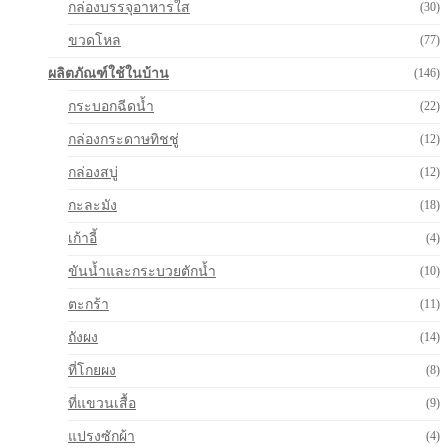
กล่องบรรจุอาหารใส
(30)
ขวดโหล
(77)
ผลิตภัณฑ์ใช้ในบ้าน
(146)
กระบอกฉีดน้ำ
(22)
กล่องกระดาษทิชชู่
(12)
กล่องสบู่
(12)
กะละมัง
(18)
เก้าอี้
(4)
ขันน้ำและกระบวยตักน้ำ
(10)
ตะกร้า
(11)
ถังผง
(14)
ที่โกยผง
(8)
ที่แขวนเสื้อ
(9)
แปรงซักผ้า
(4)