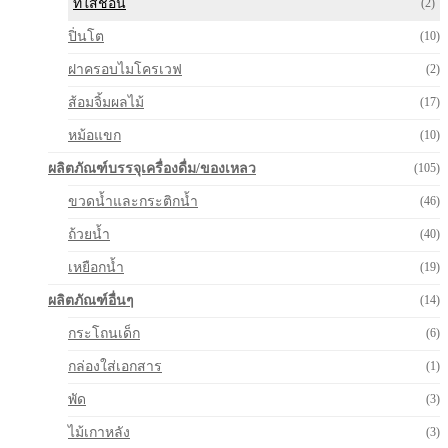
ที่ใส่ช้อน
(2)
ปิ่นโต
(10)
ฝาครอบไมโครเวฟ
(2)
ส้อมจิ้มผลไม้
(17)
หม้อแขก
(10)
ผลิตภัณฑ์บรรจุเครื่องดื่ม/ของเหลว
(105)
ขวดน้ำและกระติกน้ำ
(46)
ถ้วยน้ำ
(40)
เหยือกน้ำ
(19)
ผลิตภัณฑ์อื่นๆ
(14)
กระโถนเด็ก
(6)
กล่องใส่เอกสาร
(1)
พัด
(3)
ไม้เกาหลัง
(3)