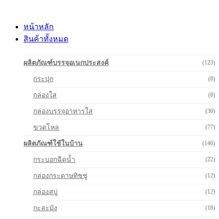
Skip
to
content
หน้าหลัก
สินค้าทั้งหมด
ผลิตภัณฑ์บรรจุอเนกประสงค์
(123)
กระปุก
(8)
กล่องใส
(8)
กล่องบรรจุอาหารใส
(30)
ขวดโหล
(77)
ผลิตภัณฑ์ใช้ในบ้าน
(146)
กระบอกฉีดน้ำ
(22)
กล่องกระดาษทิชชู่
(12)
กล่องสบู่
(12)
กะละมัง
(18)