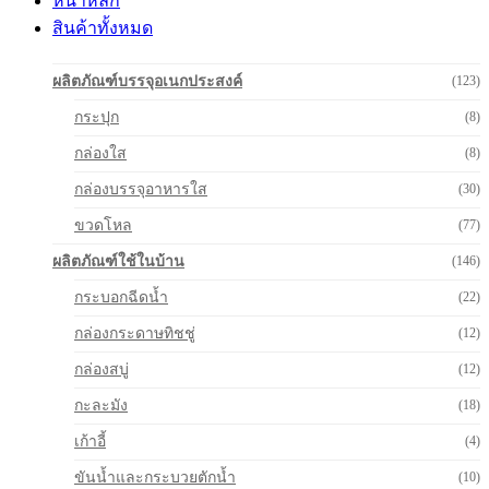
หน้าหลัก
สินค้าทั้งหมด
ผลิตภัณฑ์บรรจุอเนกประสงค์
(123)
กระปุก
(8)
กล่องใส
(8)
กล่องบรรจุอาหารใส
(30)
ขวดโหล
(77)
ผลิตภัณฑ์ใช้ในบ้าน
(146)
กระบอกฉีดน้ำ
(22)
กล่องกระดาษทิชชู่
(12)
กล่องสบู่
(12)
กะละมัง
(18)
เก้าอี้
(4)
ขันน้ำและกระบวยตักน้ำ
(10)