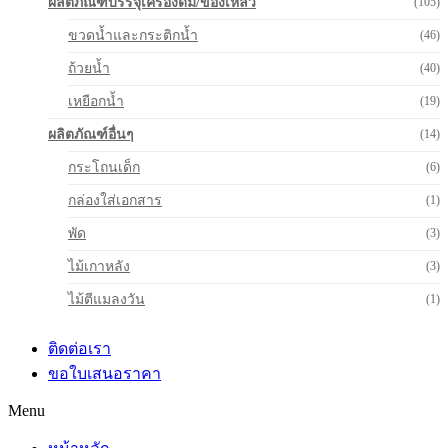
ผลิตภัณฑ์บรรจุเครื่องดื่ม/ของเหลว
(105)
ขวดน้ำและกระติกน้ำ
(46)
ถ้วยน้ำ
(40)
เหยือกน้ำ
(19)
ผลิตภัณฑ์อื่นๆ
(14)
กระโถนเด็ก
(6)
กล่องใส่เอกสาร
(1)
พัด
(3)
ไม้เกาหลัง
(3)
ไม้ตีแมลงวัน
(1)
ติดต่อเรา
ขอใบเสนอราคา
Menu