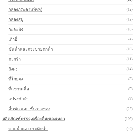
กล่องกระดาษทิชชู่
(12)
กล่องสบู่
(12)
กะละมัง
(18)
เก้าอี้
(4)
ขันน้ำและกระบวยตักน้ำ
(10)
ตะกร้า
(11)
ถังผง
(14)
ที่โกยผง
(8)
ที่แขวนเสื้อ
(9)
แปรงซักผ้า
(4)
ลิ้นชัก และ ชั้นวางของ
(22)
ผลิตภัณฑ์บรรจุเครื่องดื่ม/ของเหลว
(105)
ขวดน้ำและกระติกน้ำ
(46)