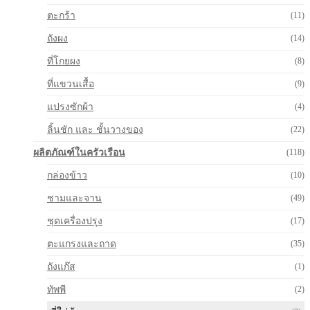
ตะกร้า
(11)
ถังผง
(14)
ที่โกยผง
(8)
ที่แขวนเสื้อ
(9)
แปรงซักผ้า
(4)
ลิ้นชัก และ ชั้นวางของ
(22)
ผลิตภัณฑ์ในครัวเรือน
(118)
กล่องข้าว
(10)
ชามและจาน
(49)
ชุดเครื่องปรุง
(17)
ตะแกรงและถาด
(35)
ถังแก๊ส
(1)
ทัพพี
(2)