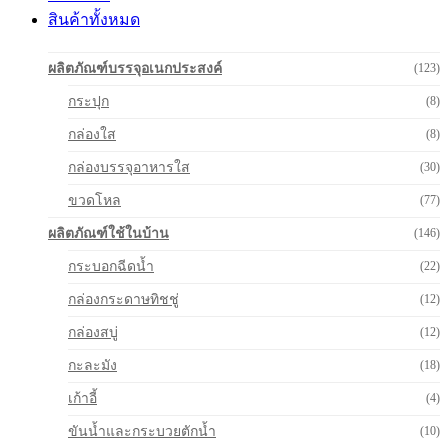
สินค้าทั้งหมด
ผลิตภัณฑ์บรรจุอเนกประสงค์
(123)
กระปุก
(8)
กล่องใส
(8)
กล่องบรรจุอาหารใส
(30)
ขวดโหล
(77)
ผลิตภัณฑ์ใช้ในบ้าน
(146)
กระบอกฉีดน้ำ
(22)
กล่องกระดาษทิชชู่
(12)
กล่องสบู่
(12)
กะละมัง
(18)
เก้าอี้
(4)
ขันน้ำและกระบวยตักน้ำ
(10)