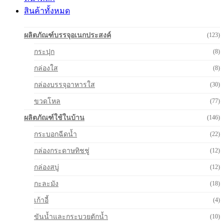
สินค้าทั้งหมด
ผลิตภัณฑ์บรรจุอเนกประสงค์
(123)
กระปุก
(8)
กล่องใส
(8)
กล่องบรรจุอาหารใส
(30)
ขวดโหล
(77)
ผลิตภัณฑ์ใช้ในบ้าน
(146)
กระบอกฉีดน้ำ
(22)
กล่องกระดาษทิชชู่
(12)
กล่องสบู่
(12)
กะละมัง
(18)
เก้าอี้
(4)
ขันน้ำและกระบวยตักน้ำ
(10)