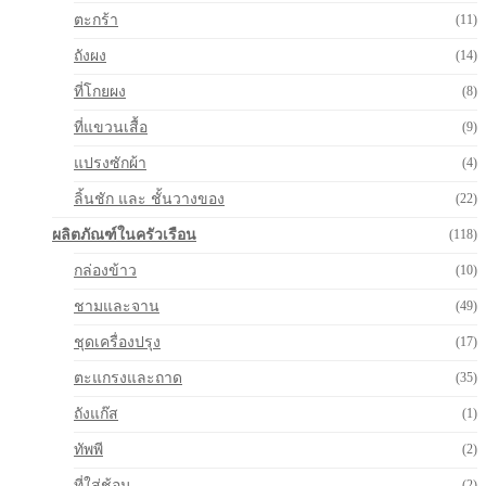
ตะกร้า
(11)
ถังผง
(14)
ที่โกยผง
(8)
ที่แขวนเสื้อ
(9)
แปรงซักผ้า
(4)
ลิ้นชัก และ ชั้นวางของ
(22)
ผลิตภัณฑ์ในครัวเรือน
(118)
กล่องข้าว
(10)
ชามและจาน
(49)
ชุดเครื่องปรุง
(17)
ตะแกรงและถาด
(35)
ถังแก๊ส
(1)
ทัพพี
(2)
ที่ใส่ช้อน
(2)