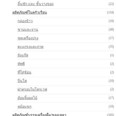
ลิ้นชัก และ ชั้นวางของ
(22)
ผลิตภัณฑ์ในครัวเรือน
(118)
กล่องข้าว
(10)
ชามและจาน
(49)
ชุดเครื่องปรุง
(17)
ตะแกรงและถาด
(35)
ถังแก๊ส
(1)
ทัพพี
(2)
ที่ใส่ช้อน
(2)
ปิ่นโต
(10)
ฝาครอบไมโครเวฟ
(2)
ส้อมจิ้มผลไม้
(17)
หม้อแขก
(10)
ผลิตภัณฑ์บรรจุเครื่องดื่ม/ของเหลว
(105)