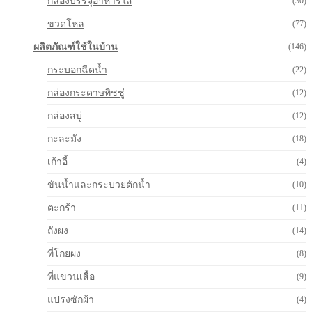
กล่องบรรจุอาหารใส
(30)
ขวดโหล
(77)
ผลิตภัณฑ์ใช้ในบ้าน
(146)
กระบอกฉีดน้ำ
(22)
กล่องกระดาษทิชชู่
(12)
กล่องสบู่
(12)
กะละมัง
(18)
เก้าอี้
(4)
ขันน้ำและกระบวยตักน้ำ
(10)
ตะกร้า
(11)
ถังผง
(14)
ที่โกยผง
(8)
ที่แขวนเสื้อ
(9)
แปรงซักผ้า
(4)