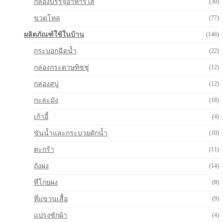
กล่องบรรจุอาหารใส
(30)
ขวดโหล
(77)
ผลิตภัณฑ์ใช้ในบ้าน
(146)
กระบอกฉีดน้ำ
(22)
กล่องกระดาษทิชชู่
(12)
กล่องสบู่
(12)
กะละมัง
(18)
เก้าอี้
(4)
ขันน้ำและกระบวยตักน้ำ
(10)
ตะกร้า
(11)
ถังผง
(14)
ที่โกยผง
(8)
ที่แขวนเสื้อ
(9)
แปรงซักผ้า
(4)