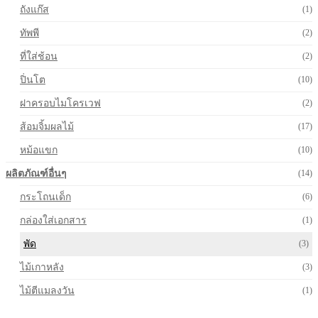
ถังแก๊ส
(1)
ทัพพี
(2)
ที่ใส่ช้อน
(2)
ปิ่นโต
(10)
ฝาครอบไมโครเวฟ
(2)
ส้อมจิ้มผลไม้
(17)
หม้อแขก
(10)
ผลิตภัณฑ์อื่นๆ
(14)
กระโถนเด็ก
(6)
กล่องใส่เอกสาร
(1)
พัด
(3)
ไม้เกาหลัง
(3)
ไม้ตีแมลงวัน
(1)