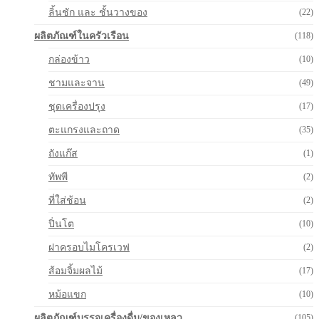
ลิ้นชัก และ ชั้นวางของ
(22)
ผลิตภัณฑ์ในครัวเรือน
(118)
กล่องข้าว
(10)
ชามและจาน
(49)
ชุดเครื่องปรุง
(17)
ตะแกรงและถาด
(35)
ถังแก๊ส
(1)
ทัพพี
(2)
ที่ใส่ช้อน
(2)
ปิ่นโต
(10)
ฝาครอบไมโครเวฟ
(2)
ส้อมจิ้มผลไม้
(17)
หม้อแขก
(10)
ผลิตภัณฑ์บรรจุเครื่องดื่ม/ของเหลว
(105)