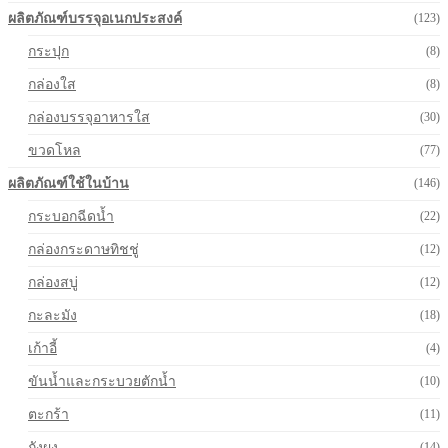
ผลิตภัณฑ์บรรจุอเนกประสงค์
(123)
กระปุก
(8)
กล่องใส
(8)
กล่องบรรจุอาหารใส
(30)
ขวดโหล
(77)
ผลิตภัณฑ์ใช้ในบ้าน
(146)
กระบอกฉีดน้ำ
(22)
กล่องกระดาษทิชชู่
(12)
กล่องสบู่
(12)
กะละมัง
(18)
เก้าอี้
(4)
ขันน้ำและกระบวยตักน้ำ
(10)
ตะกร้า
(11)
ถังผง
(14)