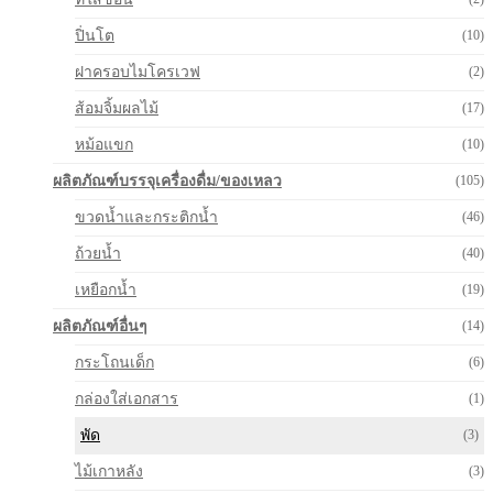
ปิ่นโต
(10)
ฝาครอบไมโครเวฟ
(2)
ส้อมจิ้มผลไม้
(17)
หม้อแขก
(10)
ผลิตภัณฑ์บรรจุเครื่องดื่ม/ของเหลว
(105)
ขวดน้ำและกระติกน้ำ
(46)
ถ้วยน้ำ
(40)
เหยือกน้ำ
(19)
ผลิตภัณฑ์อื่นๆ
(14)
กระโถนเด็ก
(6)
กล่องใส่เอกสาร
(1)
พัด
(3)
ไม้เกาหลัง
(3)