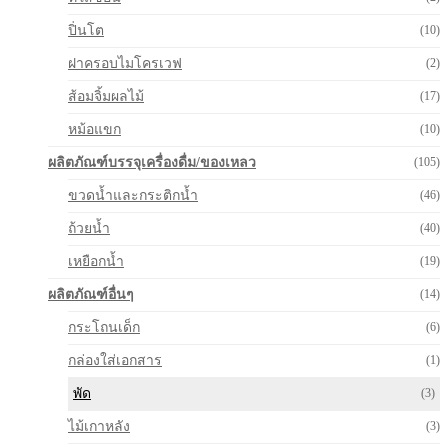
ปิ่นโต
(10)
ฝาครอบไมโครเวฟ
(2)
ส้อมจิ้มผลไม้
(17)
หม้อแขก
(10)
ผลิตภัณฑ์บรรจุเครื่องดื่ม/ของเหลว
(105)
ขวดน้ำและกระติกน้ำ
(46)
ถ้วยน้ำ
(40)
เหยือกน้ำ
(19)
ผลิตภัณฑ์อื่นๆ
(14)
กระโถนเด็ก
(6)
กล่องใส่เอกสาร
(1)
พัด
(3)
ไม้เกาหลัง
(3)