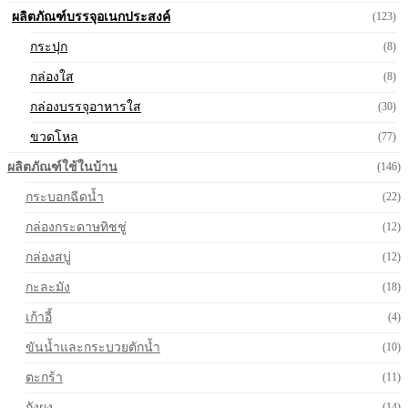
ผลิตภัณฑ์บรรจุอเนกประสงค์
(123)
กระปุก
(8)
กล่องใส
(8)
กล่องบรรจุอาหารใส
(30)
ขวดโหล
(77)
ผลิตภัณฑ์ใช้ในบ้าน
(146)
กระบอกฉีดน้ำ
(22)
กล่องกระดาษทิชชู่
(12)
กล่องสบู่
(12)
กะละมัง
(18)
เก้าอี้
(4)
ขันน้ำและกระบวยตักน้ำ
(10)
ตะกร้า
(11)
ถังผง
(14)