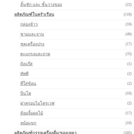
ลิ้นชัก และ ชั้นวางของ
(22)
ผลิตภัณฑ์ในครัวเรือน
(118)
กล่องข้าว
(10)
ชามและจาน
(49)
ชุดเครื่องปรุง
(17)
ตะแกรงและถาด
(35)
ถังแก๊ส
(1)
ทัพพี
(2)
ที่ใส่ช้อน
(2)
ปิ่นโต
(10)
ฝาครอบไมโครเวฟ
(2)
ส้อมจิ้มผลไม้
(17)
หม้อแขก
(10)
ผลิตภัณฑ์บรรจุเครื่องดื่ม/ของเหลว
(105)