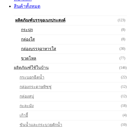
สินค้าทั้งหมด
ผลิตภัณฑ์บรรจุอเนกประสงค์
(123)
กระปุก
(8)
กล่องใส
(8)
กล่องบรรจุอาหารใส
(30)
ขวดโหล
(77)
ผลิตภัณฑ์ใช้ในบ้าน
(146)
กระบอกฉีดน้ำ
(22)
กล่องกระดาษทิชชู่
(12)
กล่องสบู่
(12)
กะละมัง
(18)
เก้าอี้
(4)
ขันน้ำและกระบวยตักน้ำ
(10)