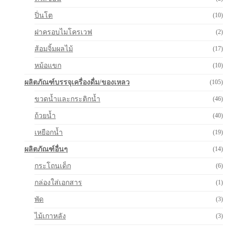
ปิ่นโต
(10)
ฝาครอบไมโครเวฟ
(2)
ส้อมจิ้มผลไม้
(17)
หม้อแขก
(10)
ผลิตภัณฑ์บรรจุเครื่องดื่ม/ของเหลว
(105)
ขวดน้ำและกระติกน้ำ
(46)
ถ้วยน้ำ
(40)
เหยือกน้ำ
(19)
ผลิตภัณฑ์อื่นๆ
(14)
กระโถนเด็ก
(6)
กล่องใส่เอกสาร
(1)
พัด
(3)
ไม้เกาหลัง
(3)