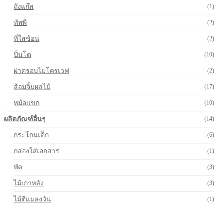
ถังแก๊ส
(1)
ทัพพี
(2)
ที่ใส่ช้อน
(2)
ปิ่นโต
(10)
ฝาครอบไมโครเวฟ
(2)
ส้อมจิ้มผลไม้
(17)
หม้อแขก
(10)
ผลิตภัณฑ์อื่นๆ
(14)
กระโถนเด็ก
(6)
กล่องใส่เอกสาร
(1)
พัด
(3)
ไม้เกาหลัง
(3)
ไม้ตีแมลงวัน
(1)