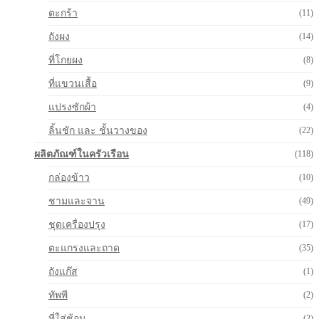
ตะกร้า
(11)
ถังผง
(14)
ที่โกยผง
(8)
ที่แขวนเสื้อ
(9)
แปรงซักผ้า
(4)
ลิ้นชัก และ ชั้นวางของ
(22)
ผลิตภัณฑ์ในครัวเรือน
(118)
กล่องข้าว
(10)
ชามและจาน
(49)
ชุดเครื่องปรุง
(17)
ตะแกรงและถาด
(35)
ถังแก๊ส
(1)
ทัพพี
(2)
ที่ใส่ช้อน
(2)