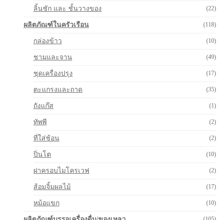
ลิ้นชัก และ ชั้นวางของ
(22)
ผลิตภัณฑ์ในครัวเรือน
(118)
กล่องข้าว
(10)
ชามและจาน
(49)
ชุดเครื่องปรุง
(17)
ตะแกรงและถาด
(35)
ถังแก๊ส
(1)
ทัพพี
(2)
ที่ใส่ช้อน
(2)
ปิ่นโต
(10)
ฝาครอบไมโครเวฟ
(2)
ส้อมจิ้มผลไม้
(17)
หม้อแขก
(10)
ผลิตภัณฑ์บรรจุเครื่องดื่ม/ของเหลว
(105)