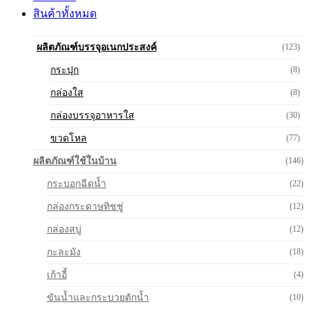
สินค้าทั้งหมด
ผลิตภัณฑ์บรรจุอเนกประสงค์
(123)
กระปุก
(8)
กล่องใส
(8)
กล่องบรรจุอาหารใส
(30)
ขวดโหล
(77)
ผลิตภัณฑ์ใช้ในบ้าน
(146)
กระบอกฉีดน้ำ
(22)
กล่องกระดาษทิชชู่
(12)
กล่องสบู่
(12)
กะละมัง
(18)
เก้าอี้
(4)
ขันน้ำและกระบวยตักน้ำ
(10)