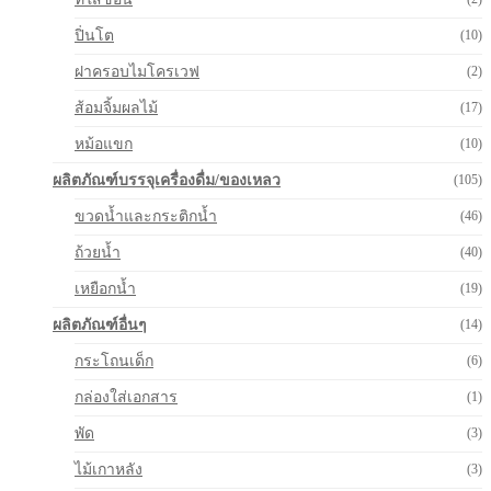
ปิ่นโต
(10)
ฝาครอบไมโครเวฟ
(2)
ส้อมจิ้มผลไม้
(17)
หม้อแขก
(10)
ผลิตภัณฑ์บรรจุเครื่องดื่ม/ของเหลว
(105)
ขวดน้ำและกระติกน้ำ
(46)
ถ้วยน้ำ
(40)
เหยือกน้ำ
(19)
ผลิตภัณฑ์อื่นๆ
(14)
กระโถนเด็ก
(6)
กล่องใส่เอกสาร
(1)
พัด
(3)
ไม้เกาหลัง
(3)