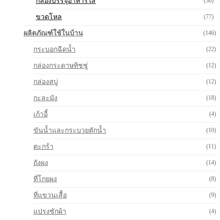
กล่องบรรจุอาหารใส
(30)
ขวดโหล
(77)
ผลิตภัณฑ์ใช้ในบ้าน
(146)
กระบอกฉีดน้ำ
(22)
กล่องกระดาษทิชชู่
(12)
กล่องสบู่
(12)
กะละมัง
(18)
เก้าอี้
(4)
ขันน้ำและกระบวยตักน้ำ
(10)
ตะกร้า
(11)
ถังผง
(14)
ที่โกยผง
(8)
ที่แขวนเสื้อ
(9)
แปรงซักผ้า
(4)