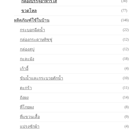
กล่องบรรจุอาหารใส
(30)
ขวดโหล
(77)
ผลิตภัณฑ์ใช้ในบ้าน
(146)
กระบอกฉีดน้ำ
(22)
กล่องกระดาษทิชชู่
(12)
กล่องสบู่
(12)
กะละมัง
(18)
เก้าอี้
(4)
ขันน้ำและกระบวยตักน้ำ
(10)
ตะกร้า
(11)
ถังผง
(14)
ที่โกยผง
(8)
ที่แขวนเสื้อ
(9)
แปรงซักผ้า
(4)