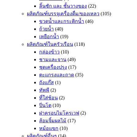
ลิ้นชัก และ ชั้นวางของ
(22)
ผลิตภัณฑ์บรรจุเครื่องดื่ม/ของเหลว
(105)
ขวดน้ำและกระติกน้ำ
(46)
ถ้วยน้ำ
(40)
เหยือกน้ำ
(19)
ผลิตภัณฑ์ในครัวเรือน
(118)
กล่องข้าว
(10)
ชามและจาน
(49)
ชุดเครื่องปรุง
(17)
ตะแกรงและถาด
(35)
ถังแก๊ส
(1)
ทัพพี
(2)
ที่ใส่ช้อน
(2)
ปิ่นโต
(10)
ฝาครอบไมโครเวฟ
(2)
ส้อมจิ้มผลไม้
(17)
หม้อแขก
(10)
ผลิตภัณฑ์อื่นๆ
(14)