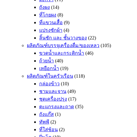
ถังผง
(14)
ที่โกยผง
(8)
ที่แขวนเสื้อ
(9)
แปรงซักผ้า
(4)
ลิ้นชัก และ ชั้นวางของ
(22)
ผลิตภัณฑ์บรรจุเครื่องดื่ม/ของเหลว
(105)
ขวดน้ำและกระติกน้ำ
(46)
ถ้วยน้ำ
(40)
เหยือกน้ำ
(19)
ผลิตภัณฑ์ในครัวเรือน
(118)
กล่องข้าว
(10)
ชามและจาน
(49)
ชุดเครื่องปรุง
(17)
ตะแกรงและถาด
(35)
ถังแก๊ส
(1)
ทัพพี
(2)
ที่ใส่ช้อน
(2)