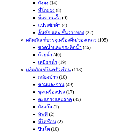
ถังผง
(14)
ที่โกยผง
(8)
ที่แขวนเสื้อ
(9)
แปรงซักผ้า
(4)
ลิ้นชัก และ ชั้นวางของ
(22)
ผลิตภัณฑ์บรรจุเครื่องดื่ม/ของเหลว
(105)
ขวดน้ำและกระติกน้ำ
(46)
ถ้วยน้ำ
(40)
เหยือกน้ำ
(19)
ผลิตภัณฑ์ในครัวเรือน
(118)
กล่องข้าว
(10)
ชามและจาน
(49)
ชุดเครื่องปรุง
(17)
ตะแกรงและถาด
(35)
ถังแก๊ส
(1)
ทัพพี
(2)
ที่ใส่ช้อน
(2)
ปิ่นโต
(10)