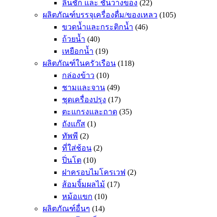
ลิ้นชัก และ ชั้นวางของ
(22)
ผลิตภัณฑ์บรรจุเครื่องดื่ม/ของเหลว
(105)
ขวดน้ำและกระติกน้ำ
(46)
ถ้วยน้ำ
(40)
เหยือกน้ำ
(19)
ผลิตภัณฑ์ในครัวเรือน
(118)
กล่องข้าว
(10)
ชามและจาน
(49)
ชุดเครื่องปรุง
(17)
ตะแกรงและถาด
(35)
ถังแก๊ส
(1)
ทัพพี
(2)
ที่ใส่ช้อน
(2)
ปิ่นโต
(10)
ฝาครอบไมโครเวฟ
(2)
ส้อมจิ้มผลไม้
(17)
หม้อแขก
(10)
ผลิตภัณฑ์อื่นๆ
(14)