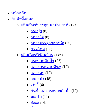
Skip
to
content
หน้าหลัก
สินค้าทั้งหมด
ผลิตภัณฑ์บรรจุอเนกประสงค์
(123)
กระปุก
(8)
กล่องใส
(8)
กล่องบรรจุอาหารใส
(30)
ขวดโหล
(77)
ผลิตภัณฑ์ใช้ในบ้าน
(146)
กระบอกฉีดน้ำ
(22)
กล่องกระดาษทิชชู่
(12)
กล่องสบู่
(12)
กะละมัง
(18)
เก้าอี้
(4)
ขันน้ำและกระบวยตักน้ำ
(10)
ตะกร้า
(11)
ถังผง
(14)