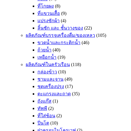
ที่โกยผง
(8)
ที่แขวนเสื้อ
(9)
แปรงซักผ้า
(4)
ลิ้นชัก และ ชั้นวางของ
(22)
ผลิตภัณฑ์บรรจุเครื่องดื่ม/ของเหลว
(105)
ขวดน้ำและกระติกน้ำ
(46)
ถ้วยน้ำ
(40)
เหยือกน้ำ
(19)
ผลิตภัณฑ์ในครัวเรือน
(118)
กล่องข้าว
(10)
ชามและจาน
(49)
ชุดเครื่องปรุง
(17)
ตะแกรงและถาด
(35)
ถังแก๊ส
(1)
ทัพพี
(2)
ที่ใส่ช้อน
(2)
ปิ่นโต
(10)
ฝาครอบไมโครเวฟ
(2)