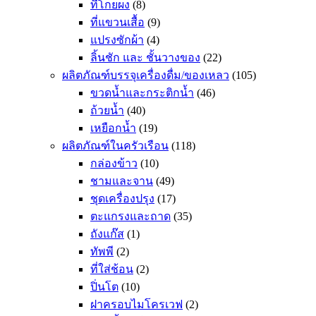
ที่โกยผง
(8)
ที่แขวนเสื้อ
(9)
แปรงซักผ้า
(4)
ลิ้นชัก และ ชั้นวางของ
(22)
ผลิตภัณฑ์บรรจุเครื่องดื่ม/ของเหลว
(105)
ขวดน้ำและกระติกน้ำ
(46)
ถ้วยน้ำ
(40)
เหยือกน้ำ
(19)
ผลิตภัณฑ์ในครัวเรือน
(118)
กล่องข้าว
(10)
ชามและจาน
(49)
ชุดเครื่องปรุง
(17)
ตะแกรงและถาด
(35)
ถังแก๊ส
(1)
ทัพพี
(2)
ที่ใส่ช้อน
(2)
ปิ่นโต
(10)
ฝาครอบไมโครเวฟ
(2)