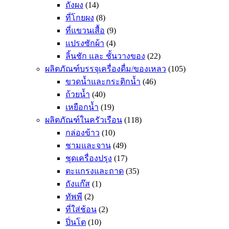
ถังผง
(14)
ที่โกยผง
(8)
ที่แขวนเสื้อ
(9)
แปรงซักผ้า
(4)
ลิ้นชัก และ ชั้นวางของ
(22)
ผลิตภัณฑ์บรรจุเครื่องดื่ม/ของเหลว
(105)
ขวดน้ำและกระติกน้ำ
(46)
ถ้วยน้ำ
(40)
เหยือกน้ำ
(19)
ผลิตภัณฑ์ในครัวเรือน
(118)
กล่องข้าว
(10)
ชามและจาน
(49)
ชุดเครื่องปรุง
(17)
ตะแกรงและถาด
(35)
ถังแก๊ส
(1)
ทัพพี
(2)
ที่ใส่ช้อน
(2)
ปิ่นโต
(10)