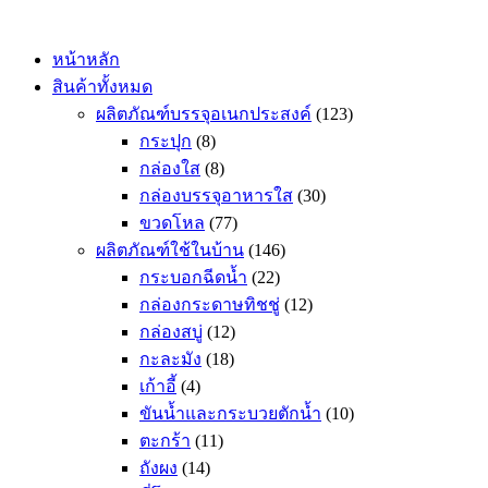
Skip
to
content
หน้าหลัก
สินค้าทั้งหมด
ผลิตภัณฑ์บรรจุอเนกประสงค์
(123)
กระปุก
(8)
กล่องใส
(8)
กล่องบรรจุอาหารใส
(30)
ขวดโหล
(77)
ผลิตภัณฑ์ใช้ในบ้าน
(146)
กระบอกฉีดน้ำ
(22)
กล่องกระดาษทิชชู่
(12)
กล่องสบู่
(12)
กะละมัง
(18)
เก้าอี้
(4)
ขันน้ำและกระบวยตักน้ำ
(10)
ตะกร้า
(11)
ถังผง
(14)