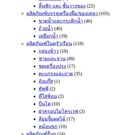
ลิ้นชัก และ ชั้นวางของ
(22)
ผลิตภัณฑ์บรรจุเครื่องดื่ม/ของเหลว
(105)
ขวดน้ำและกระติกน้ำ
(46)
ถ้วยน้ำ
(40)
เหยือกน้ำ
(19)
ผลิตภัณฑ์ในครัวเรือน
(118)
กล่องข้าว
(10)
ชามและจาน
(49)
ชุดเครื่องปรุง
(17)
ตะแกรงและถาด
(35)
ถังแก๊ส
(1)
ทัพพี
(2)
ที่ใส่ช้อน
(2)
ปิ่นโต
(10)
ฝาครอบไมโครเวฟ
(2)
ส้อมจิ้มผลไม้
(17)
หม้อแขก
(10)
ผลิตภัณฑ์อื่นๆ
(14)