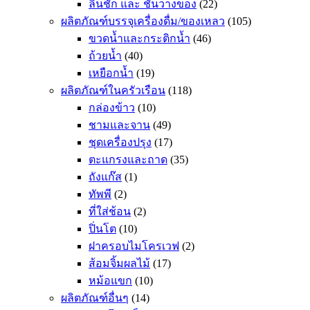
ลิ้นชัก และ ชั้นวางของ
(22)
ผลิตภัณฑ์บรรจุเครื่องดื่ม/ของเหลว
(105)
ขวดน้ำและกระติกน้ำ
(46)
ถ้วยน้ำ
(40)
เหยือกน้ำ
(19)
ผลิตภัณฑ์ในครัวเรือน
(118)
กล่องข้าว
(10)
ชามและจาน
(49)
ชุดเครื่องปรุง
(17)
ตะแกรงและถาด
(35)
ถังแก๊ส
(1)
ทัพพี
(2)
ที่ใส่ช้อน
(2)
ปิ่นโต
(10)
ฝาครอบไมโครเวฟ
(2)
ส้อมจิ้มผลไม้
(17)
หม้อแขก
(10)
ผลิตภัณฑ์อื่นๆ
(14)