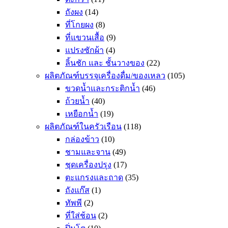
ถังผง
(14)
ที่โกยผง
(8)
ที่แขวนเสื้อ
(9)
แปรงซักผ้า
(4)
ลิ้นชัก และ ชั้นวางของ
(22)
ผลิตภัณฑ์บรรจุเครื่องดื่ม/ของเหลว
(105)
ขวดน้ำและกระติกน้ำ
(46)
ถ้วยน้ำ
(40)
เหยือกน้ำ
(19)
ผลิตภัณฑ์ในครัวเรือน
(118)
กล่องข้าว
(10)
ชามและจาน
(49)
ชุดเครื่องปรุง
(17)
ตะแกรงและถาด
(35)
ถังแก๊ส
(1)
ทัพพี
(2)
ที่ใส่ช้อน
(2)