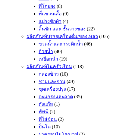
ที่โกยผง
(8)
ที่แขวนเสื้อ
(9)
แปรงซักผ้า
(4)
ลิ้นชัก และ ชั้นวางของ
(22)
ผลิตภัณฑ์บรรจุเครื่องดื่ม/ของเหลว
(105)
ขวดน้ำและกระติกน้ำ
(46)
ถ้วยน้ำ
(40)
เหยือกน้ำ
(19)
ผลิตภัณฑ์ในครัวเรือน
(118)
กล่องข้าว
(10)
ชามและจาน
(49)
ชุดเครื่องปรุง
(17)
ตะแกรงและถาด
(35)
ถังแก๊ส
(1)
ทัพพี
(2)
ที่ใส่ช้อน
(2)
ปิ่นโต
(10)
ฝาครอบไมโครเวฟ
(2)