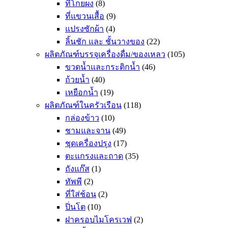
ที่โกยผง
(8)
ที่แขวนเสื้อ
(9)
แปรงซักผ้า
(4)
ลิ้นชัก และ ชั้นวางของ
(22)
ผลิตภัณฑ์บรรจุเครื่องดื่ม/ของเหลว
(105)
ขวดน้ำและกระติกน้ำ
(46)
ถ้วยน้ำ
(40)
เหยือกน้ำ
(19)
ผลิตภัณฑ์ในครัวเรือน
(118)
กล่องข้าว
(10)
ชามและจาน
(49)
ชุดเครื่องปรุง
(17)
ตะแกรงและถาด
(35)
ถังแก๊ส
(1)
ทัพพี
(2)
ที่ใส่ช้อน
(2)
ปิ่นโต
(10)
ฝาครอบไมโครเวฟ
(2)